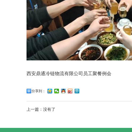
西安鼎通冷链物流有限公司员工聚餐例会
分享到：
上一篇：没有了