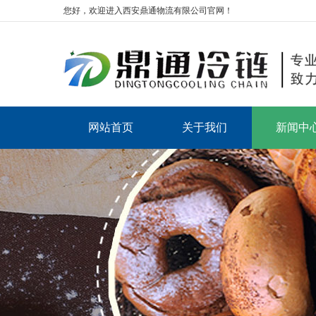
您好，欢迎进入西安鼎通物流有限公司官网！
网站首页
关于我们
新闻中