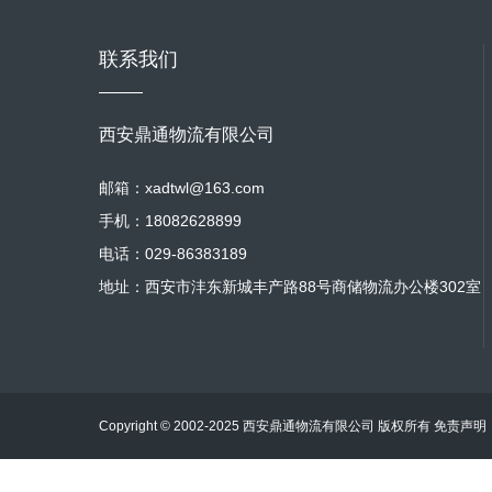
联系我们
西安鼎通物流有限公司
邮箱：xadtwl@163.com
手机：18082628899
电话：029-86383189
地址：西安市沣东新城丰产路88号商储物流办公楼302室
Copyright © 2002-2025 西安鼎通物流有限公司 版