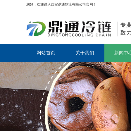
您好，欢迎进入西安鼎通物流有限公司官网！
网站首页
关于我们
新闻中